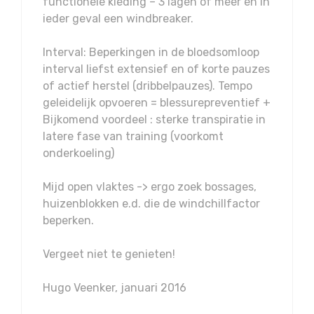
functionele kleding – 3 lagen of meer en in
ieder geval een windbreaker.
Interval: Beperkingen in de bloedsomloop
interval liefst extensief en of korte pauzes
of actief herstel (dribbelpauzes). Tempo
geleidelijk opvoeren = blessurepreventief +
Bijkomend voordeel : sterke transpiratie in
latere fase van training (voorkomt
onderkoeling)
Mijd open vlaktes -> ergo zoek bossages,
huizenblokken e.d. die de windchillfactor
beperken.
Vergeet niet te genieten!
Hugo Veenker, januari 2016